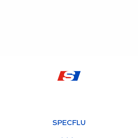
SPECFLU
Especialistas en Fluidos de Corte y Lubricantes
SPECFLU